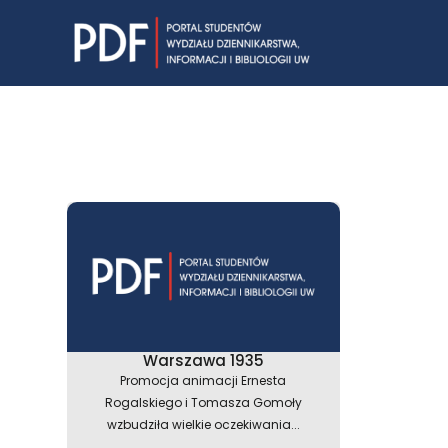
Skip
to
content
Warszawa 1935
Promocja animacji Ernesta
Rogalskiego i Tomasza Gomoły
wzbudziła wielkie oczekiwania...