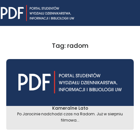
Skip
Mai
to
content
Me
Tag: radom
Kameralne Lato
Po Jarocinie nadchodzi czas na Radom. Już w sierpniu
filmowa...