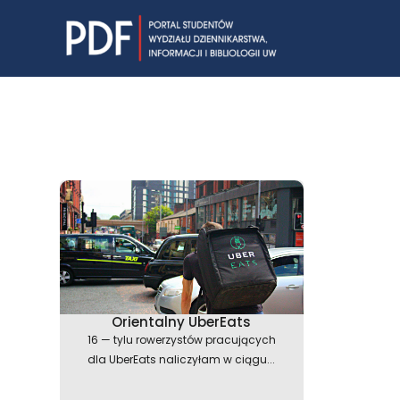
Skip
to
content
Orientalny UberEats
16 — tylu rowerzystów pracujących
dla UberEats naliczyłam w ciągu...