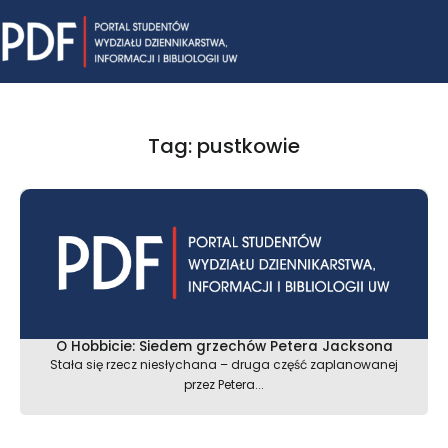
Skip
Mai
to
content
Me
Tag: pustkowie
O Hobbicie: Siedem grzechów Petera Jacksona
Stała się rzecz niesłychana – druga część zaplanowanej
przez Petera...