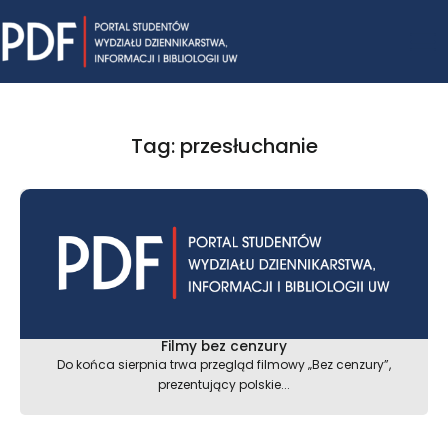
Skip
Mai
to
content
Me
Tag: przesłuchanie
Filmy bez cenzury
Do końca sierpnia trwa przegląd filmowy „Bez cenzury”,
prezentujący polskie...