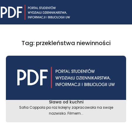
Skip
Mai
to
content
Me
Tag: przekleństwa niewinności
Sława od kuchni
Sofia Coppola po raz kolejny zapracowała na swoje
nazwisko. Filmem...