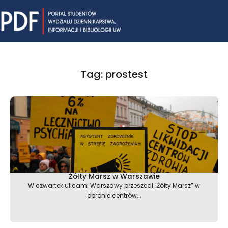
Skip
Mai
to
content
Me
Tag: prostest
Żółty Marsz w Warszawie
W czwartek ulicami Warszawy przeszedł „Żółty Marsz” w
obronie centrów...