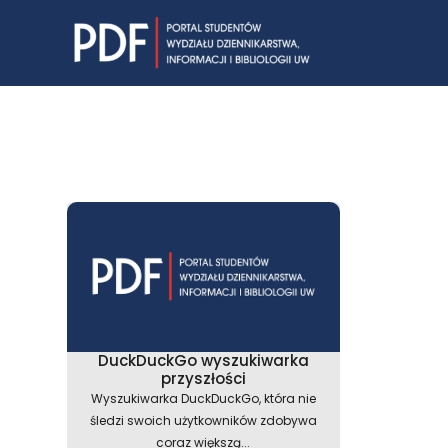
Skip
to
content
DuckDuckGo wyszukiwarka
przyszłości
Wyszukiwarka DuckDuckGo, która nie
śledzi swoich użytkowników zdobywa
coraz większą...