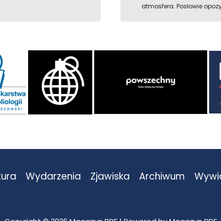
atmosfera. Posłowie opozyc
tura
Wydarzenia
Zjawiska
Archiwum
Wywi