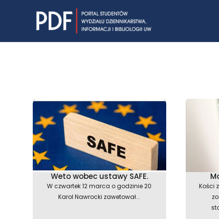
Skip
to
content
Weto wobec ustawy SAFE.
Mo
W czwartek 12 marca o godzinie 20
Kości 
Karol Nawrocki zawetował...
zo
st