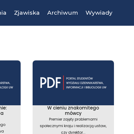
ia
Zjawiska
Archiwum
Wywiady
ie:
W cieniu znakomitego
na
mówcy
Premier zajęty problemami
ego
społecznymi kraju i realizacją ustaw,
wa
czy dyrektor...