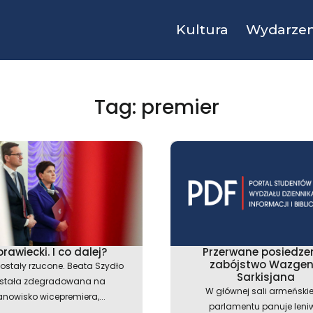
Kultura
Wydarzen
Tag: premier
rawiecki. I co dalej?
Przerwane posiedzen
zabójstwo Wazge
zostały rzucone. Beata Szydło
Sarkisjana
stała zdegradowana na
W głównej sali armeński
anowisko wicepremiera,...
parlamentu panuje leni