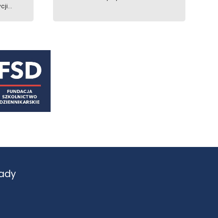
ji...
ady