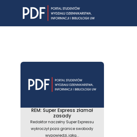
Skip
to
content
REM: Super Express złamał
zasady
Redaktor naczelny Super Expressu
wykroczył poza granice swobody
wypowiedzi, jaką...