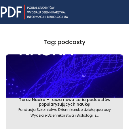
Skip
Mai
to
content
Me
Tag: podcasty
Teraz Nauka – rusza nowa seria podcastów
popularyzujących naukę!
Fundacja Szkolnictwo Dziennikarskie działająca przy
Wydziale Dziennikarstwa i Bibliologii z...