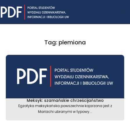
Skip
Mai
to
content
Me
Tag: plemiona
Meksyk: szamańskie chrześcijaństwo
Egzotyka meksykańska powszechnie kojarzona jest z
Mariachi ubranymi w typowy...