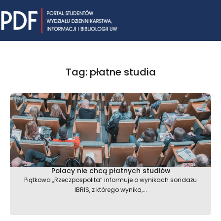
Skip
Mai
to
content
Me
Tag: płatne studia
Polacy nie chcą płatnych studiów
Piątkowa „Rzeczpospolita” informuje o wynikach sondażu
IBRIS, z którego wynika,...