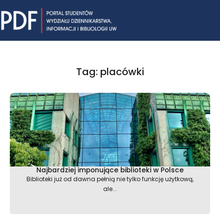
Skip
Mai
to
content
Me
Tag: placówki
Najbardziej imponujące biblioteki w Polsce
Biblioteki już od dawna pełnią nie tylko funkcję użytkową,
ale...