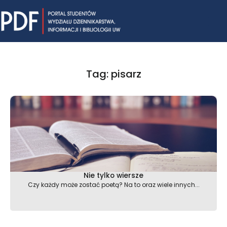
Skip
Mai
to
content
Me
Tag: pisarz
Nie tylko wiersze
Czy każdy może zostać poetą? Na to oraz wiele innych...