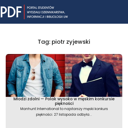
Skip
Mai
to
content
Me
Tag: piotr zyjewski
Młodzi zdolni — Polak wysoko w męskim konkursie
piękności
Manhunt International to najstarszy męski konkurs
piękności. 27 listopada odbyła...