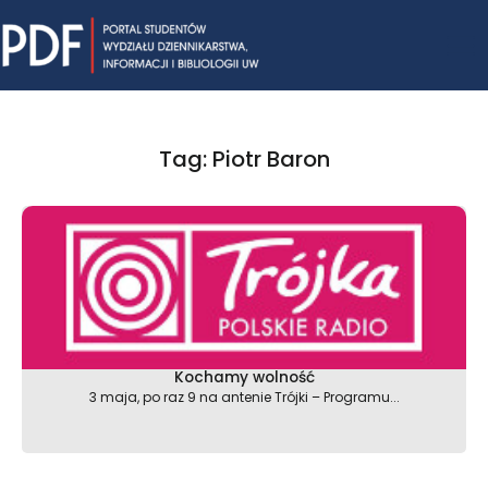
Skip
Mai
to
content
Me
Tag: Piotr Baron
Kochamy wolność
3 maja, po raz 9 na antenie Trójki – Programu...