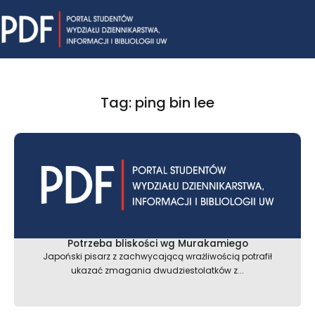
Skip
Mai
to
content
Me
Tag: ping bin lee
Potrzeba bliskości wg Murakamiego
Japoński pisarz z zachwycającą wrażliwością potrafił
ukazać zmagania dwudziestolatków z...