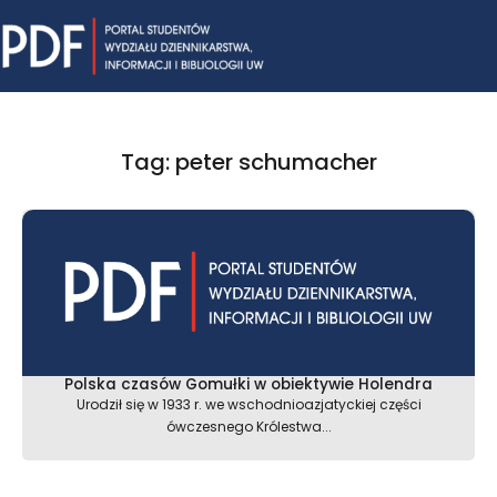
Skip
Mai
to
content
Me
Tag: peter schumacher
Polska czasów Gomułki w obiektywie Holendra
Urodził się w 1933 r. we wschodnioazjatyckiej części
ówczesnego Królestwa...