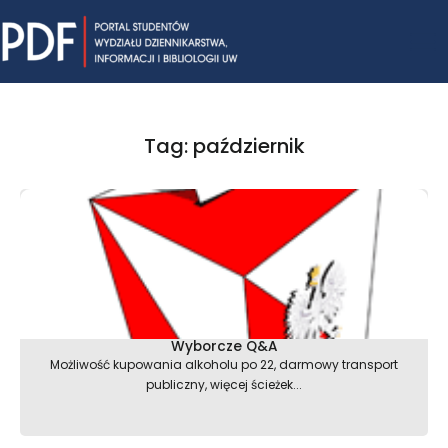
Skip
Mai
to
content
Me
Tag: październik
Wyborcze Q&A
Możliwość kupowania alkoholu po 22, darmowy transport
publiczny, więcej ścieżek...