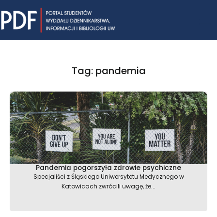
Skip
Mai
to
content
Me
Tag: pandemia
Pandemia pogorszyła zdrowie psychiczne
Specjaliści z Śląskiego Uniwersytetu Medycznego w
Katowicach zwrócili uwagę, że...