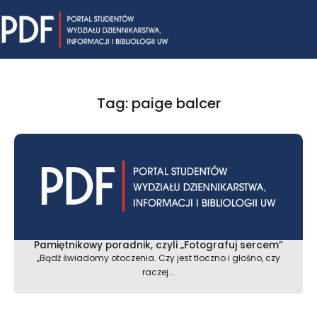
Skip
Mai
to
content
Me
Tag: paige balcer
Pamiętnikowy poradnik, czyli „Fotografuj sercem”
„Bądź świadomy otoczenia. Czy jest tłoczno i głośno, czy
raczej...