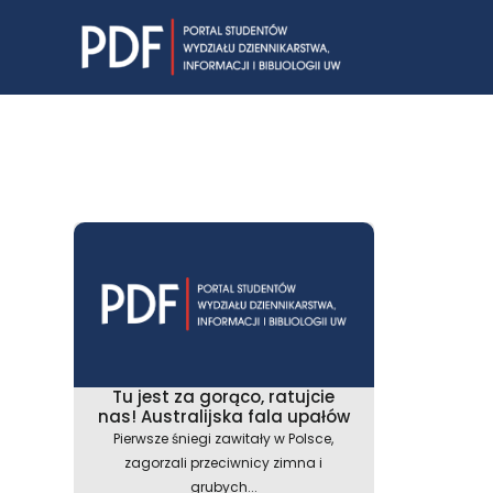
Skip
to
content
Tu jest za gorąco, ratujcie
nas! Australijska fala upałów
Pierwsze śniegi zawitały w Polsce,
zagorzali przeciwnicy zimna i
grubych...