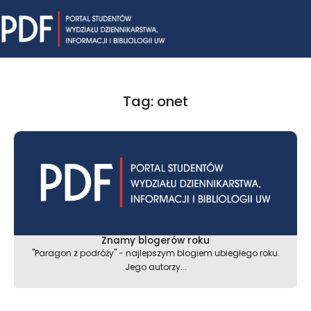
Skip
Mai
to
content
Me
Tag: onet
Znamy blogerów roku
"Paragon z podróży" - najlepszym blogiem ubiegłego roku.
Jego autorzy...