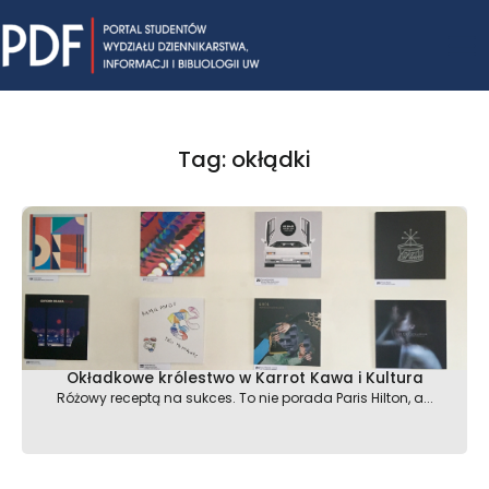
Skip
Mai
to
content
Me
Tag: okłądki
Okładkowe królestwo w Karrot Kawa i Kultura
Różowy receptą na sukces. To nie porada Paris Hilton, a...