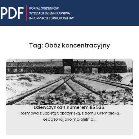
Skip
Mai
to
content
Me
Tag: Obóz koncentracyjny
Dziewczynka z numerem 85 536.
Rozmowa z Elżbietą Sobczyńską, z domu Gremblicką,
osadzoną jako małoletnia...