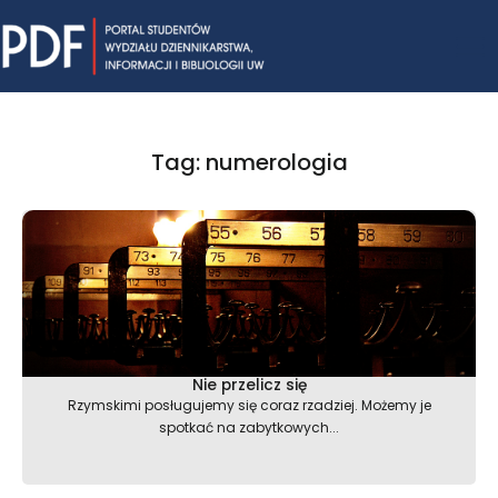
Skip
Mai
to
content
Me
Tag: numerologia
Nie przelicz się
Rzymskimi posługujemy się coraz rzadziej. Możemy je
spotkać na zabytkowych...