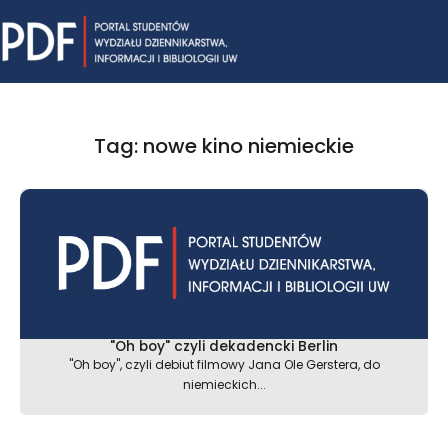
Skip
Mai
to
content
Me
Tag: nowe kino niemieckie
"Oh boy" czyli dekadencki Berlin
"Oh boy", czyli debiut filmowy Jana Ole Gerstera, do
niemieckich...