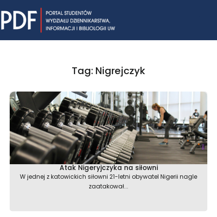
Skip
Mai
to
content
Me
Tag: Nigrejczyk
Atak Nigeryjczyka na siłowni
W jednej z katowickich siłowni 21-letni obywatel Nigerii nagle
zaatakował...