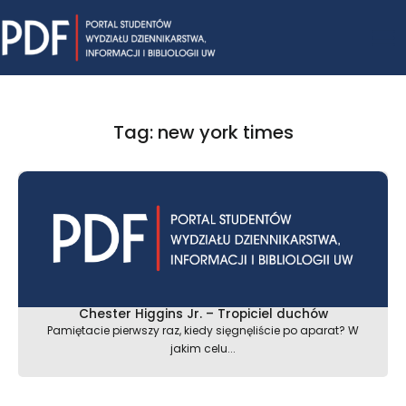
Skip
Mai
to
content
Me
Tag: new york times
Chester Higgins Jr. – Tropiciel duchów
Pamiętacie pierwszy raz, kiedy sięgnęliście po aparat? W
jakim celu...