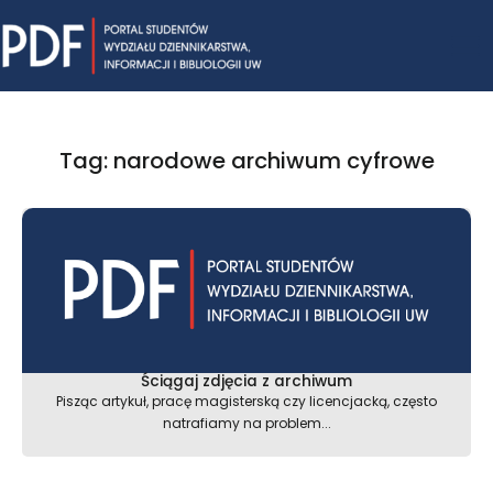
Skip
Mai
to
content
Me
Tag: narodowe archiwum cyfrowe
Ściągaj zdjęcia z archiwum
Pisząc artykuł, pracę magisterską czy licencjacką, często
natrafiamy na problem...