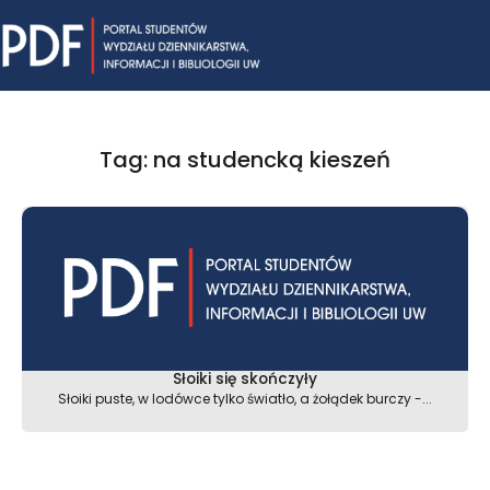
Skip
Mai
to
content
Me
Tag: na studencką kieszeń
Słoiki się skończyły
Słoiki puste, w lodówce tylko światło, a żołądek burczy -...