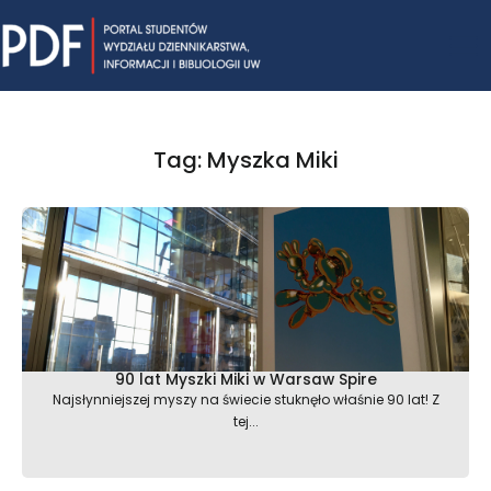
Skip
Mai
to
content
Me
Tag: Myszka Miki
90 lat Myszki Miki w Warsaw Spire
Najsłynniejszej myszy na świecie stuknęło właśnie 90 lat! Z
tej...