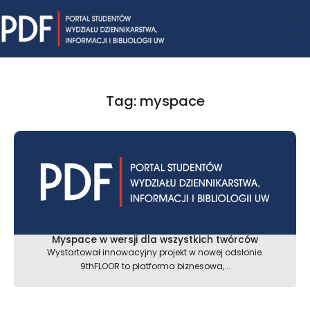
Skip
Mai
to
content
Me
Tag: myspace
Myspace w wersji dla wszystkich twórców
Wystartował innowacyjny projekt w nowej odsłonie.
9thFLOOR to platforma biznesowa,...