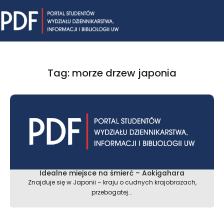
Skip
Mai
to
content
Me
Tag: morze drzew japonia
Idealne miejsce na śmierć – Aokigahara
Znajduje się w Japonii – kraju o cudnych krajobrazach,
przebogatej...