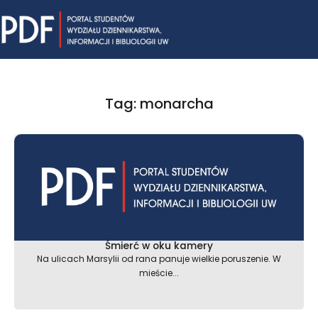
Skip
Mai
to
content
Me
Tag: monarcha
Śmierć w oku kamery
Na ulicach Marsylii od rana panuje wielkie poruszenie. W
mieście...