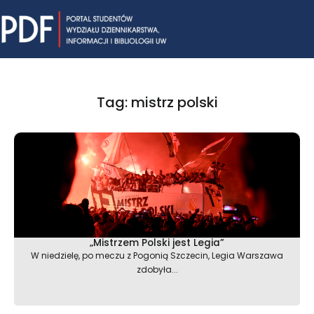
Skip
Mai
to
content
Me
Tag: mistrz polski
„Mistrzem Polski jest Legia”
W niedzielę, po meczu z Pogonią Szczecin, Legia Warszawa
zdobyła...