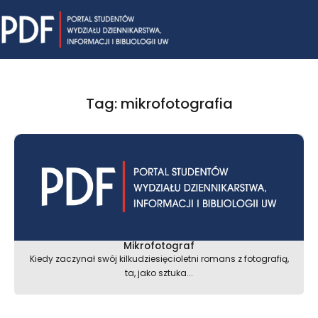
Skip
Mai
to
content
Me
Tag: mikrofotografia
Mikrofotograf
Kiedy zaczynał swój kilkudziesięcioletni romans z fotografią,
ta, jako sztuka...