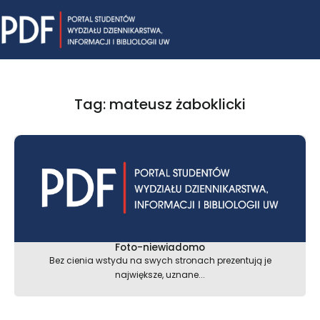
Skip
Mai
to
content
Me
Tag: mateusz żaboklicki
Foto-niewiadomo
Bez cienia wstydu na swych stronach prezentują je
największe, uznane...