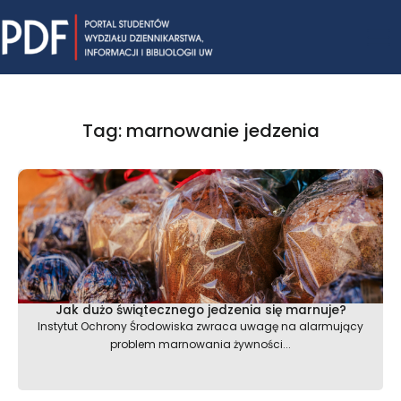
Skip
Mai
to
content
Me
Tag: marnowanie jedzenia
Jak dużo świątecznego jedzenia się marnuje?
Instytut Ochrony Środowiska zwraca uwagę na alarmujący
problem marnowania żywności...