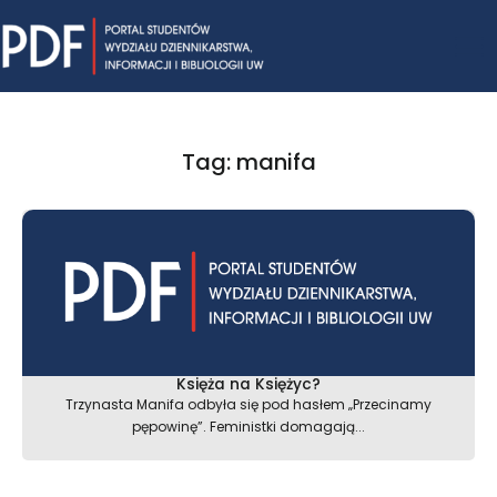
Skip
Mai
to
content
Me
Tag: manifa
Księża na Księżyc?
Trzynasta Manifa odbyła się pod hasłem „Przecinamy
pępowinę”. Feministki domagają...