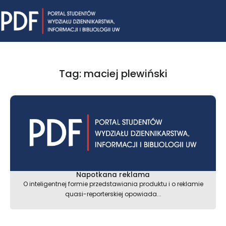
Skip
Mai
to
content
Me
Tag: maciej plewiński
Napotkana reklama
O inteligentnej formie przedstawiania produktu i o reklamie
quasi-reporterskiej opowiada...