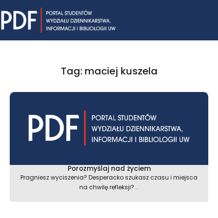
Skip
Mai
to
content
Me
Tag: maciej kuszela
Porozmyślaj nad życiem
Pragniesz wyciszenia? Desperacko szukasz czasu i miejsca
na chwilę refleksji?...