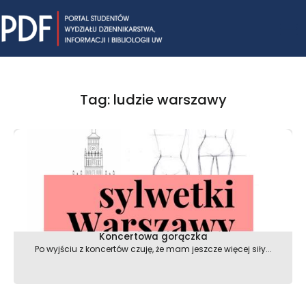
Skip
Mai
to
content
Me
Tag: ludzie warszawy
Koncertowa gorączka
Po wyjściu z koncertów czuję, że mam jeszcze więcej siły...