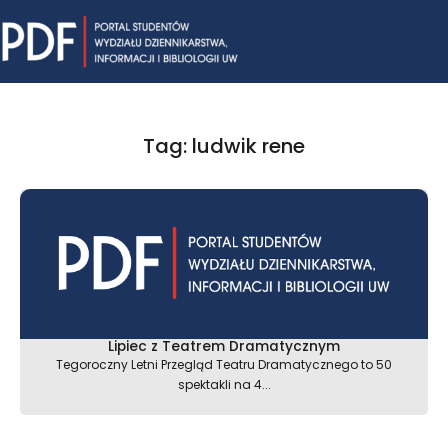
Skip
Mai
to
content
Me
Tag: ludwik rene
Lipiec z Teatrem Dramatycznym
Tegoroczny Letni Przegląd Teatru Dramatycznego to 50
spektakli na 4...