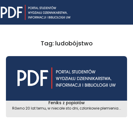
Skip
Mai
to
content
Me
Tag: ludobójstwo
Feniks z popiołów
Równo 20 lat temu, w niecałe sto dni, członkowie plemienia...