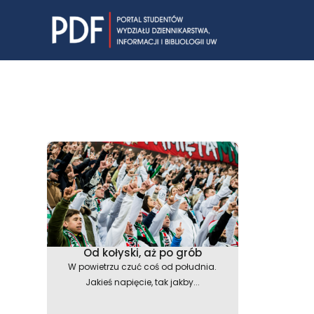
Skip
to
content
Od kołyski, aż po grób
W powietrzu czuć coś od południa.
Jakieś napięcie, tak jakby...