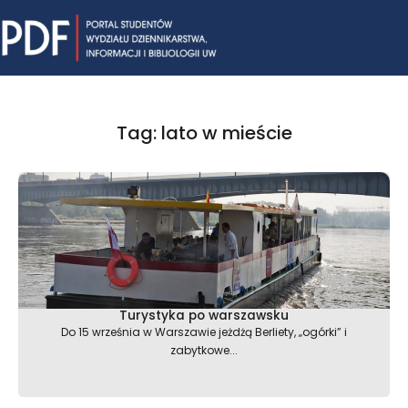
Skip
Mai
to
content
Me
Tag: lato w mieście
Turystyka po warszawsku
Do 15 września w Warszawie jeżdżą Berliety, „ogórki” i
zabytkowe...