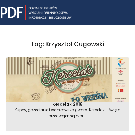
Skip
Mai
to
content
Me
Tag: Krzysztof Cugowski
Kercelak 2018
Kupcy, gazeciarze i warszawska gwara. Kercelak – święto
przedwojennej Woli...