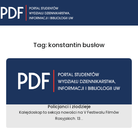
Skip
Mai
to
content
Me
Tag: konstantin busłow
Policjanci i złodzieje
Kalejdoskop to sekcja nowości na V Festiwalu Filmów
Rosyjskich. 13...